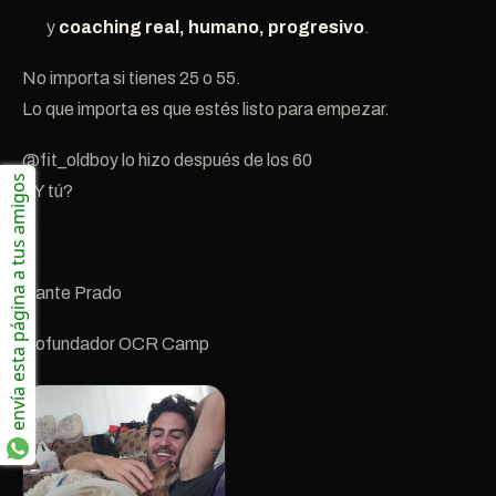
y
coaching real, humano, progresivo
.
No importa si tienes 25 o 55.
Lo que importa es que estés listo para empezar.
@fit_oldboy lo hizo después de los 60
envía esta página a tus amigos
¿Y tú?
Dante Prado
Cofundador OCR Camp