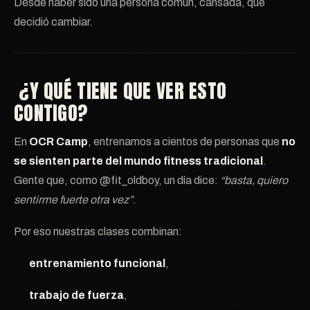
Desde haber sido una persona común, cansada, que
decidió cambiar.
¿Y QUÉ TIENE QUE VER ESTO
CONTIGO?
En
OCR Camp
, entrenamos a cientos de personas que
no
se sienten parte del mundo fitness tradicional
.
Gente que, como @fit_oldboy, un día dice:
“basta, quiero
sentirme fuerte otra vez”
.
Por eso nuestras clases combinan:
entrenamiento funcional
,
trabajo de fuerza
,